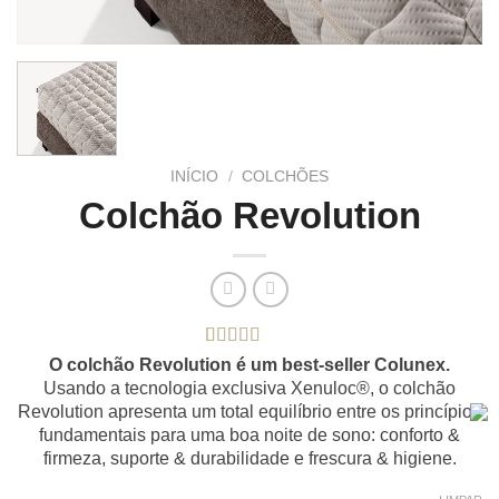
INÍCIO
/
COLCHÕES
Colchão Revolution
Classificado
5
O colchão Revolution é um best-seller Colunex.
com
4.80
Usando a tecnologia exclusiva Xenuloc®, o colchão
em 5 com
Revolution apresenta um total equilíbrio entre os princípios
base em
classificações
fundamentais para uma boa noite de sono: conforto &
de clientes
firmeza, suporte & durabilidade e frescura & higiene.
Demo Title